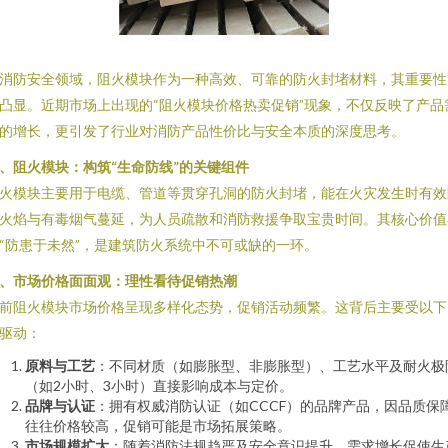
消防安全领域，阻火模块作为一种高效、可靠的防火封堵材料，其重要性
凸显。近期市场上出现的“阻火模块价格热卖促销”现象，不仅反映了产品
的增长，更引发了行业对消防产品性价比与安全本质的深度思考。
、阻火模块：构筑“生命防线”的关键组件
火模块主要用于电缆、管道等贯穿孔洞的防火封堵，能在火灾发生时有效
火焰与有毒烟气蔓延，为人员疏散和消防救援争取宝贵时间。其核心价值
“防患于未然”，是建筑防火系统中不可或缺的一环。
、市场价格面面观：理性看待促销热潮
前阻火模块市场价格呈现多样化态势，促销活动频繁。这背后主要受以下
驱动：
原料与工艺
：不同材质（如膨胀型、非膨胀型）、工艺水平及耐火极
（如2小时、3小时）直接影响成本与定价。
品牌与认证
：拥有权威消防认证（如CCCF）的品牌产品，因品质保
往往价格较高，促销可能是市场拓展策略。
市场规模扩大
：随着消防法规趋严及安全意识提升，需求增长促使生