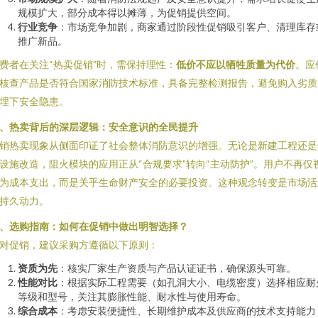
规模扩大，部分成本得以摊薄，为促销提供空间。
行业竞争
：市场竞争加剧，商家通过阶段性促销吸引客户、清理库存
推广新品。
费者在关注“热卖促销”时，需保持理性：
低价不应以牺牲质量为代价
。应
核查产品是否符合国家消防技术标准，具备完整检测报告，避免购入劣质
埋下安全隐患。
、热卖背后的深层逻辑：安全意识的全民提升
销热卖现象从侧面印证了社会整体消防意识的增强。无论是新建工程还是
设施改造，阻火模块的应用正从“合规要求”转向“主动防护”。用户不再仅
为成本支出，而是关乎生命财产安全的必要投资。这种观念转变是市场活
持久动力。
、选购指南：如何在促销中做出明智选择？
对促销，建议采购方遵循以下原则：
资质为先
：核实厂家生产资质与产品认证证书，确保源头可靠。
性能对比
：根据实际工程需要（如孔洞大小、电缆密度）选择相应耐
等级和型号，关注其膨胀性能、耐水性与使用寿命。
综合成本
：考虑安装便捷性、长期维护成本及供应商的技术支持能力