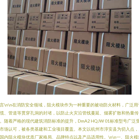
言\n\n在消防安全领域，阻火模块作为一种重要的被动防火材料，广泛用
缆、管道等贯穿孔洞的封堵，以防止火灾沿管线蔓延、烟雾扩散和热量传
。随着严格的现代建筑消防标准的提升，DmA2 HQJW 01标准型号广泛
市场认可，被各类基建和工业项目覆盖。本文以杭州市淳安县为切入点，
国内阻火模块优质厂家格局、品牌特点以及产品适用性。\n\n一、阻火模